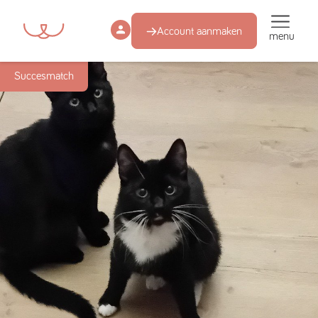
Account aanmaken
menu
Succesmatch