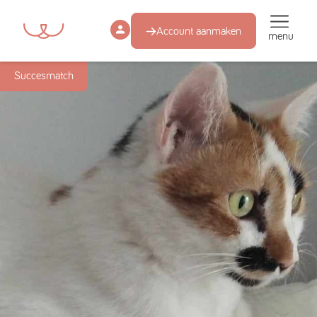
Account aanmaken
menu
Succesmatch