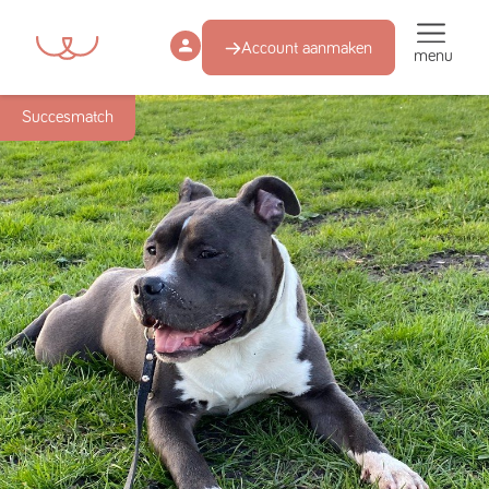
Account aanmaken
menu
Succesmatch