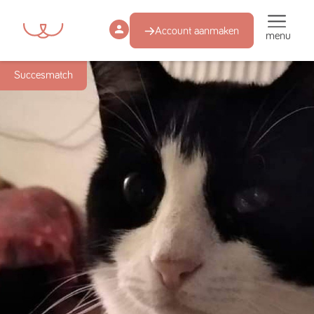
Account aanmaken
menu
Succesmatch