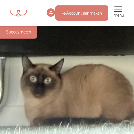
Account aanmaken
menu
Succesmatch