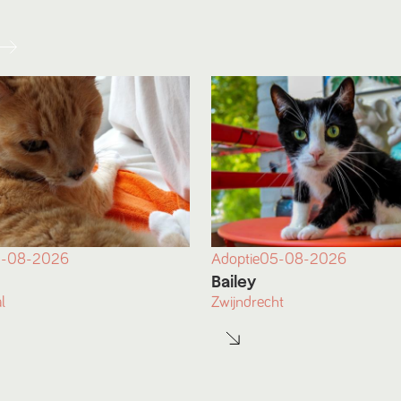
-08-2026
Adoptie
05-08-2026
Bailey
l
Zwijndrecht