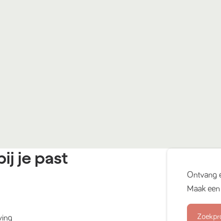
ij je past
Ontvang 
Maak een 
Zoekpr
ving