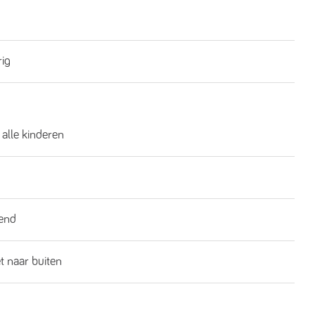
rig
 alle kinderen
end
t naar buiten