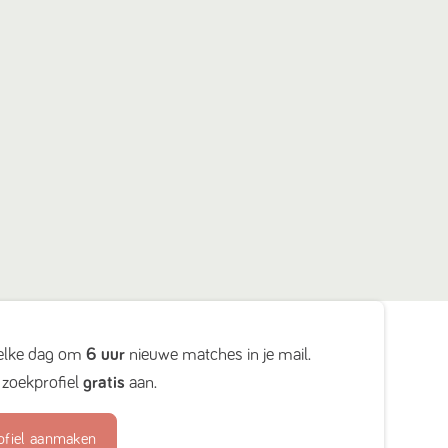
elke dag om
6 uur
nieuwe matches in je mail.
zoekprofiel
gratis
aan.
ofiel aanmaken