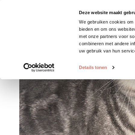
Zoek huisdier
Plaats huis
Deze website maakt gebru
We gebruiken cookies om c
bieden en om ons websitev
met onze partners voor so
combineren met andere inf
uw gebruik van hun servic
Details tonen