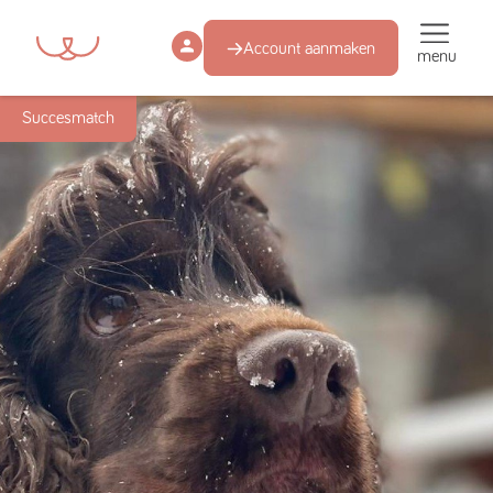
Account aanmaken
menu
Succesmatch