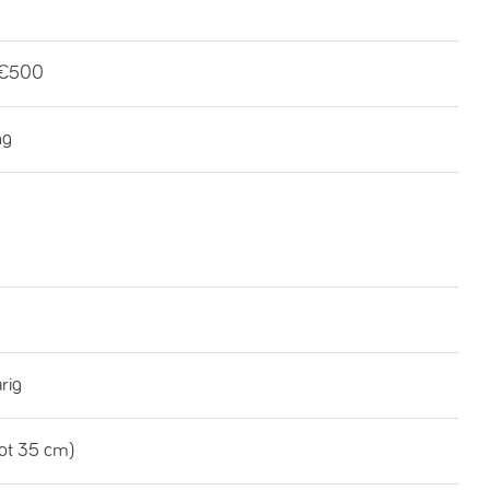
-€500
ng
rig
tot 35 cm)