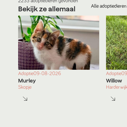
2233
adoptiedieren
gevonden
Alle
adoptiedieren
Bekijk ze allemaal
Adoptie
09-08-2026
Adoptie
09
Murley
Willow
Skopje
Harderwij