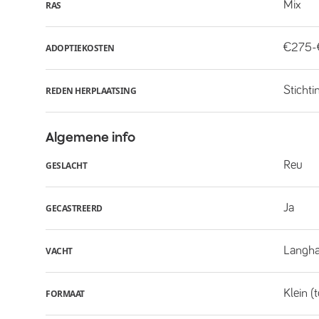
Mix
RAS
€275
ADOPTIEKOSTEN
Stichti
REDEN HERPLAATSING
Algemene info
Reu
GESLACHT
Ja
GECASTREERD
Langha
VACHT
Klein (
FORMAAT