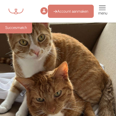
Account aanmaken
menu
Succesmatch