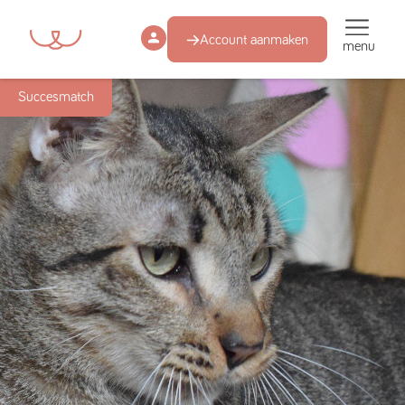
Account aanmaken
menu
Succesmatch