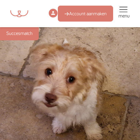
Account aanmaken
menu
Succesmatch