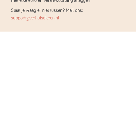
met elke euro en verantwoording afleggen
Staat je vraag er niet tussen? Mail ons:
support@verhuisdieren.nl