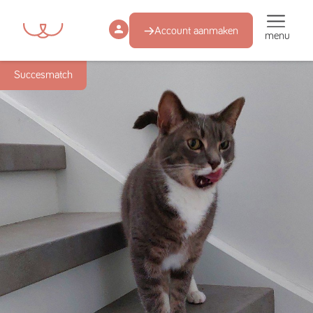
Account aanmaken
menu
Succesmatch