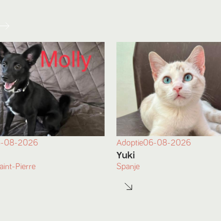
-08-2026
Adoptie
06-08-2026
Yuki
int-Pierre
Spanje