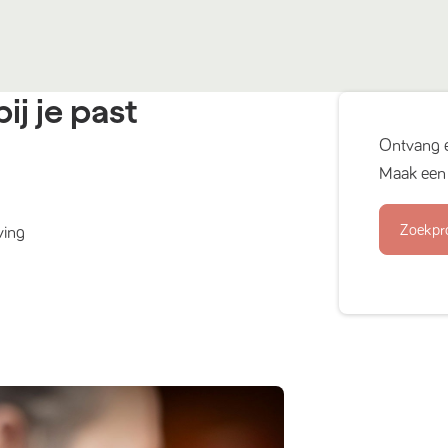
ij je past
Ontvang 
Maak een 
Zoekpr
ving