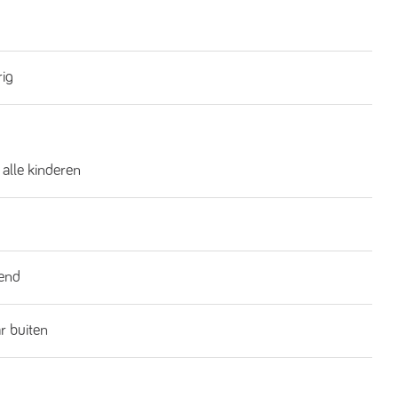
rig
 alle kinderen
end
ar buiten