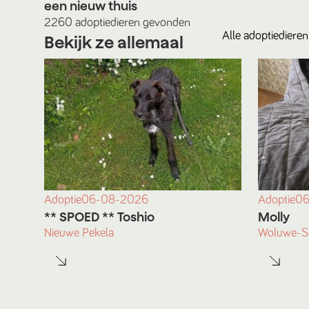
een nieuw thuis
2260
adoptiedieren
gevonden
Alle
adoptiedieren
Bekijk ze allemaal
Adoptie
06-08-2026
Adoptie
06
** SPOED ** Toshio
Molly
Nieuwe Pekela
Woluwe-Sa