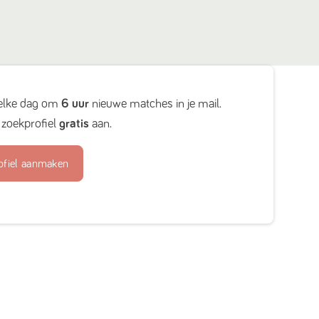
elke dag om
6 uur
nieuwe matches in je mail.
zoekprofiel
gratis
aan.
ofiel aanmaken