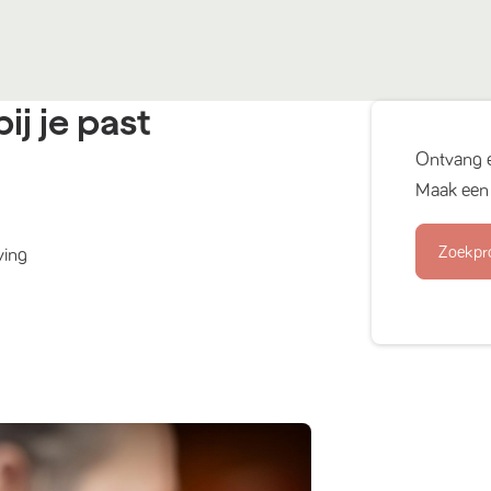
ij je past
Ontvang 
Maak een 
Zoekpr
ving