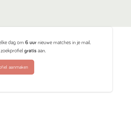
elke dag om
6 uur
nieuwe matches in je mail.
zoekprofiel
gratis
aan.
ofiel aanmaken