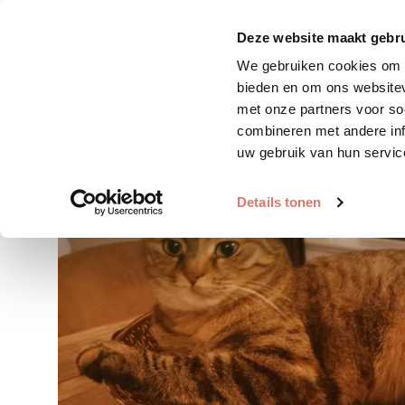
Zoek huisdier
Plaats huis
Deze website maakt gebru
We gebruiken cookies om c
bieden en om ons websitev
met onze partners voor so
combineren met andere inf
uw gebruik van hun servic
Details tonen