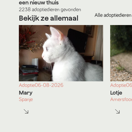
een nieuw thuis
2238
adoptiedieren
gevonden
Alle
adoptiedieren
Bekijk ze allemaal
Adoptie
06-08-2026
Adoptie
06
Mary
Lotje
Spanje
Amersfoor