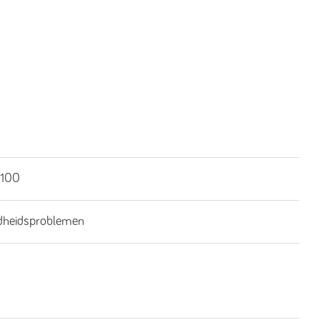
t
100
dheidsproblemen