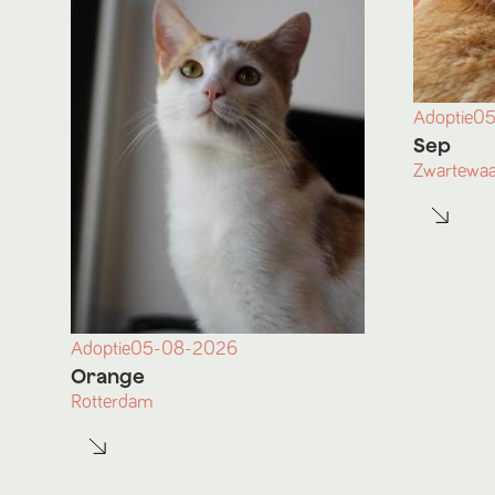
Adoptie
05
Sep
Zwartewaa
Adoptie
05-08-2026
Orange
Rotterdam