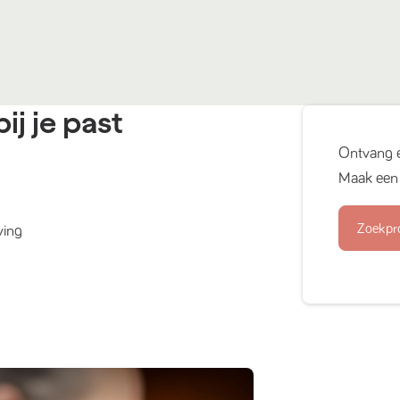
ij je past
Ontvang 
Maak een 
Zoekpr
ving