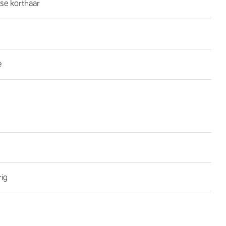
se korthaar
e
rig