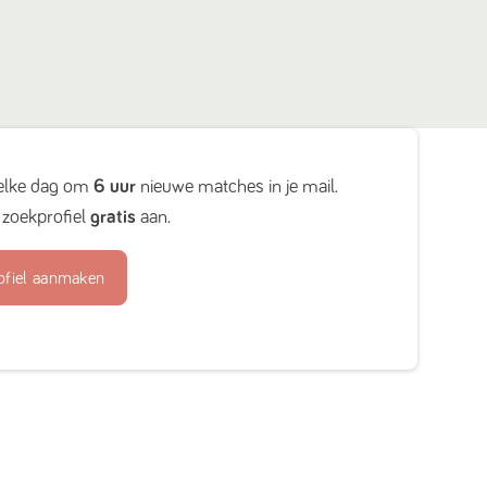
elke dag om
6 uur
nieuwe matches in je mail.
zoekprofiel
gratis
aan.
ofiel aanmaken