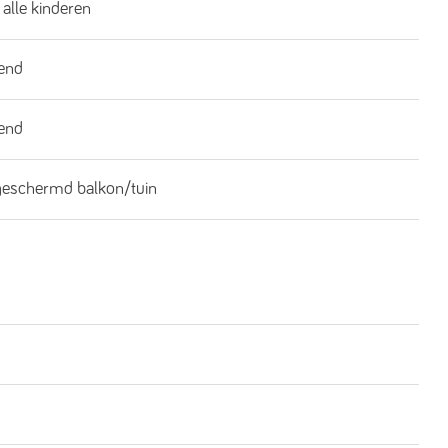
 alle kinderen
end
end
geschermd balkon/tuin