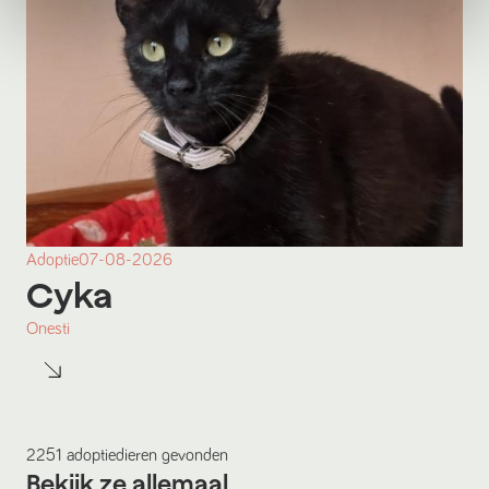
Adoptie
07-08-2026
Cyka
Onesti
2251
adoptiedieren
gevonden
Bekijk ze allemaal