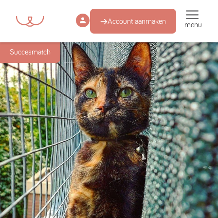
Account aanmaken
menu
Succesmatch