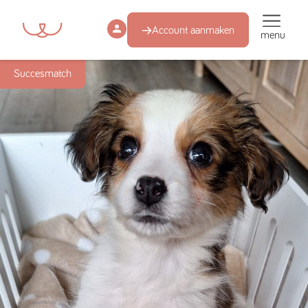
Account aanmaken
menu
Succesmatch