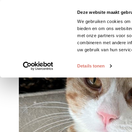
Zoek huisdier
Plaats huis
Deze website maakt gebru
We gebruiken cookies om c
bieden en om ons websitev
met onze partners voor so
combineren met andere inf
uw gebruik van hun servic
Details tonen