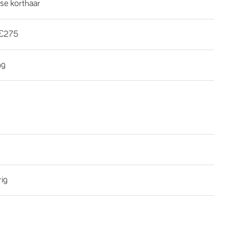
se korthaar
€275
ng
rig