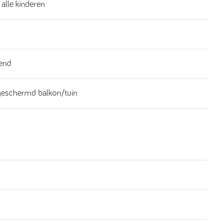
 alle kinderen
end
geschermd balkon/tuin