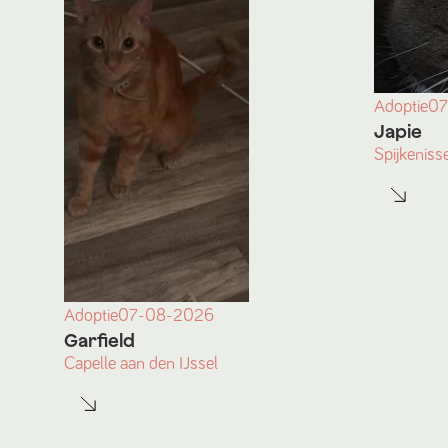
Adoptie
07
Japie
Spijkeniss
Adoptie
07-08-2026
Garfield
Capelle aan den IJssel