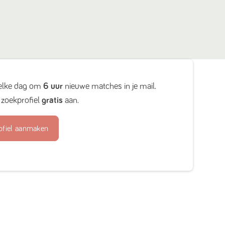
elke dag om
6 uur
nieuwe matches in je mail.
zoekprofiel
gratis
aan.
ofiel aanmaken