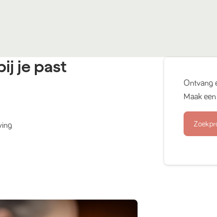
ij je past
Ontvang 
Maak een 
Zoekpr
ving