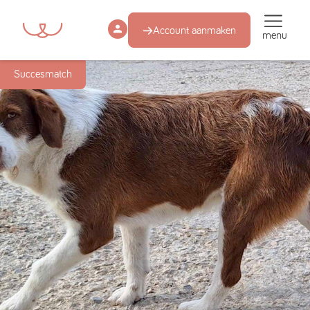
Account aanmaken
menu
Succesmatch