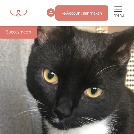
Account aanmaken
menu
Succesmatch