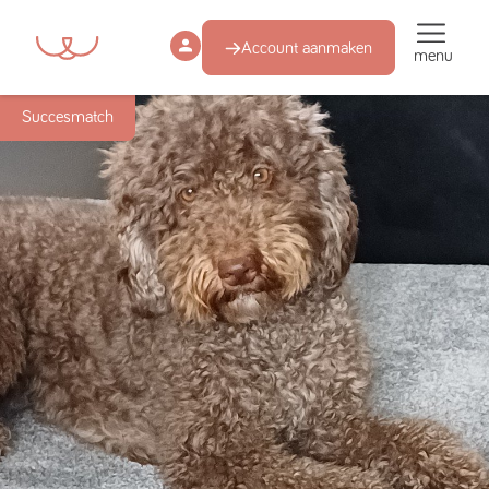
Account aanmaken
menu
Succesmatch