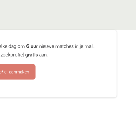
elke dag om
6 uur
nieuwe matches in je mail.
zoekprofiel
gratis
aan.
ofiel aanmaken