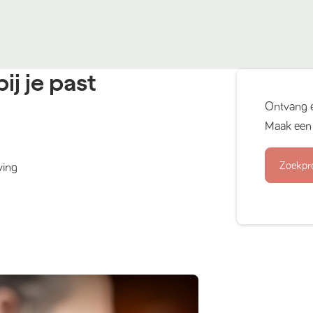
ij je past
Ontvang 
Maak een 
Zoekpr
ving