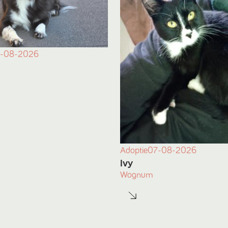
-08-2026
Adoptie
07-08-2026
Ivy
Wognum