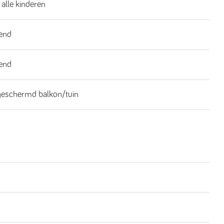
 alle kinderen
end
end
geschermd balkon/tuin