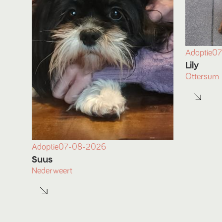
Adoptie
07
Lily
Ottersum
Adoptie
07-08-2026
Suus
Nederweert