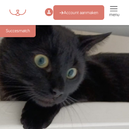
Account aanmaken
menu
Succesmatch