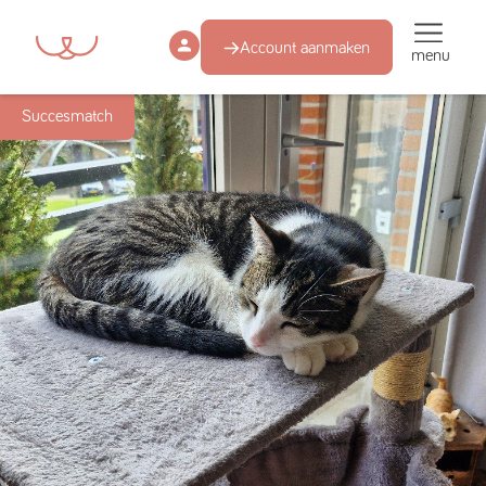
Account aanmaken
menu
Succesmatch