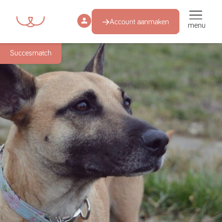
Account aanmaken
menu
Succesmatch