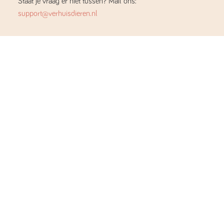
Staat je vraag er niet tussen? Mail ons:
support@verhuisdieren.nl