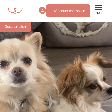
Account aanmaken
menu
Succesmatch