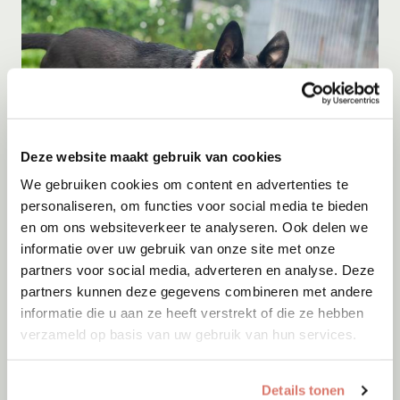
Deze website maakt gebruik van cookies
We gebruiken cookies om content en advertenties te
Adoptie
08-08-2026
personaliseren, om functies voor social media te bieden
Milka
en om ons websiteverkeer te analyseren. Ook delen we
informatie over uw gebruik van onze site met onze
Middelie
partners voor social media, adverteren en analyse. Deze
partners kunnen deze gegevens combineren met andere
informatie die u aan ze heeft verstrekt of die ze hebben
verzameld op basis van uw gebruik van hun services.
Details tonen