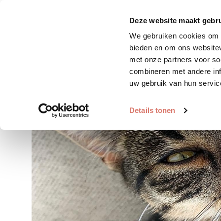
Zoek huisdier
Plaats huis
Deze website maakt gebru
We gebruiken cookies om c
bieden en om ons websitev
met onze partners voor so
combineren met andere inf
uw gebruik van hun servic
Details tonen