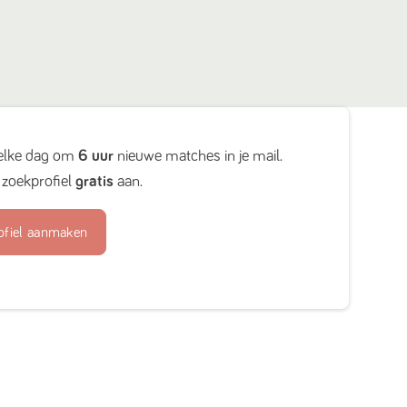
elke dag om
6 uur
nieuwe matches in je mail.
zoekprofiel
gratis
aan.
ofiel aanmaken