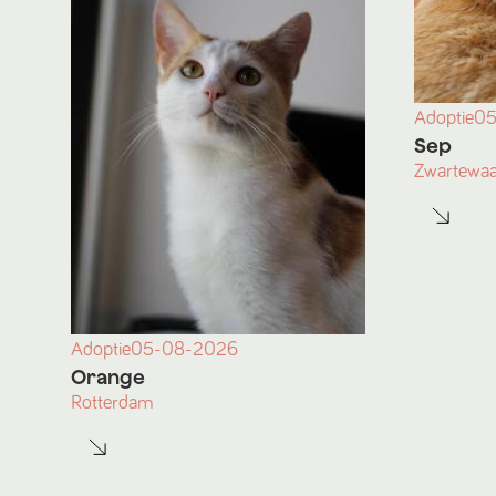
Adoptie
05
Sep
Zwartewaa
Adoptie
05-08-2026
Orange
Rotterdam