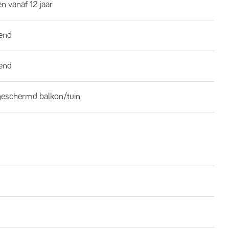
n vanaf 12 jaar
end
end
geschermd balkon/tuin