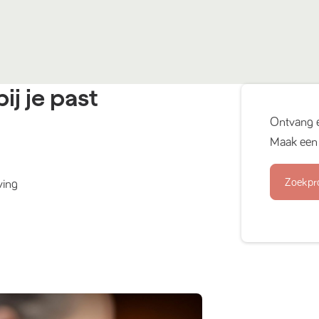
ij je past
Ontvang 
Maak een 
Zoekpr
ving