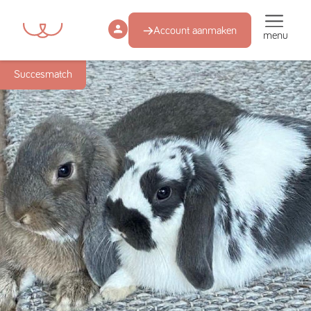
Account aanmaken
menu
Succesmatch