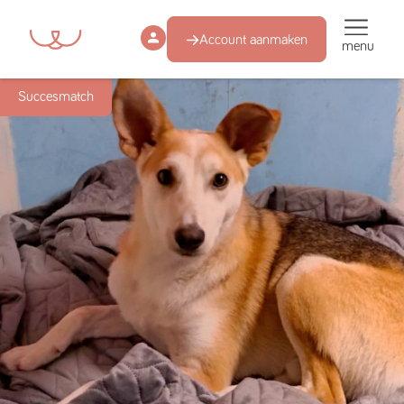
Account aanmaken
menu
Succesmatch