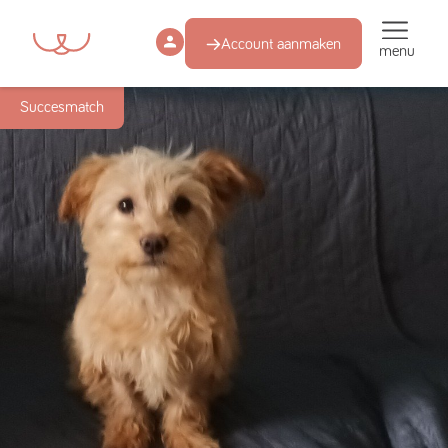
Account aanmaken
menu
Succesmatch