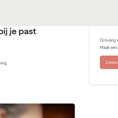
ij je past
Ontvang 
Maak een 
Zoekpr
ving