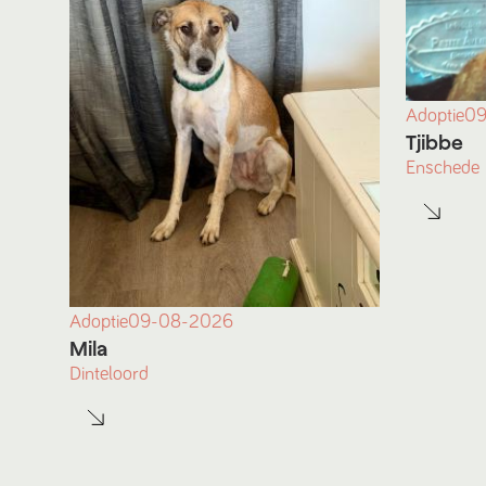
Adoptie
09
Tjibbe
Enschede
Adoptie
09-08-2026
Mila
Dinteloord