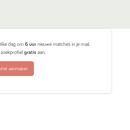
elke dag om
6 uur
nieuwe matches in je mail.
zoekprofiel
gratis
aan.
ofiel aanmaken