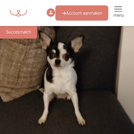
Account aanmaken
menu
Succesmatch