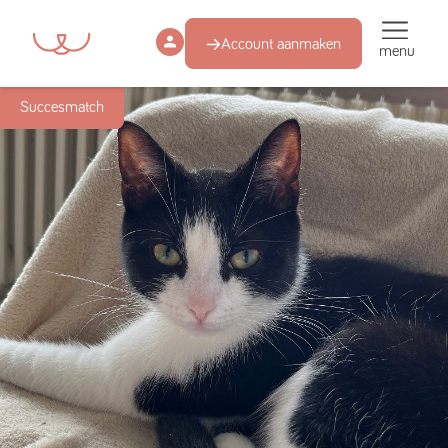
Account aanmaken
menu
Succesmatch