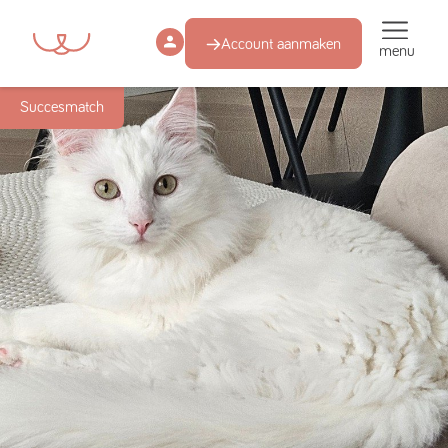
Account aanmaken
menu
Succesmatch