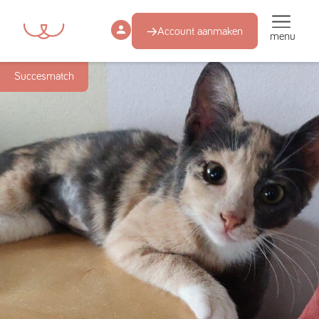
Account aanmaken
menu
Succesmatch