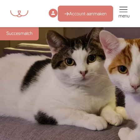
Account aanmaken
menu
Succesmatch