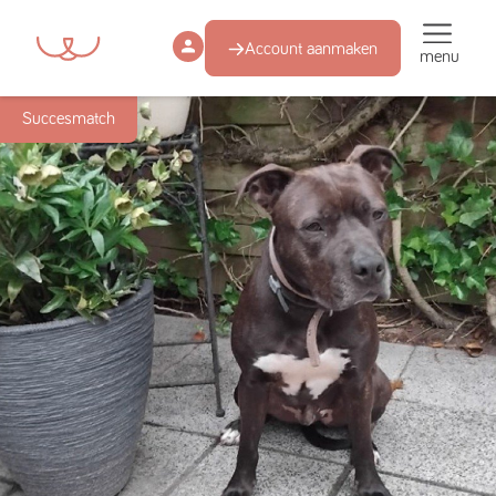
Account aanmaken
menu
Succesmatch