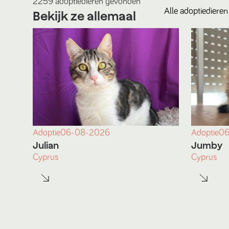
2259
adoptiedieren
gevonden
Alle
adoptiedieren
Bekijk ze allemaal
Adoptie
06-08-2026
Adoptie
06
Julian
Jumby
Cyprus
Cyprus