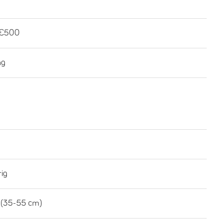
-€500
ng
rig
 (35-55 cm)