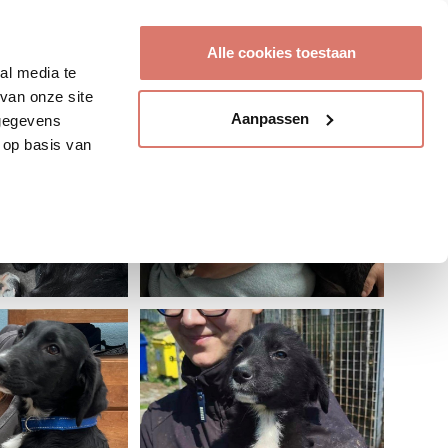
Account aanmaken
Alle cookies toestaan
al media te
van onze site
Aanpassen
 gegevens
 op basis van