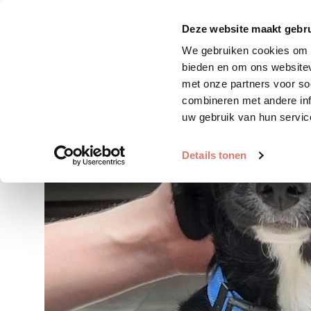
Zoek huisdier
Plaats huis
Deze website maakt gebru
We gebruiken cookies om c
bieden en om ons websitev
met onze partners voor so
combineren met andere inf
uw gebruik van hun servic
Details tonen