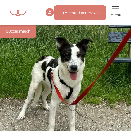
Account aanmaken
menu
Succesmatch