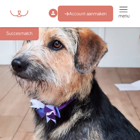
Account aanmaken
menu
Succesmatch