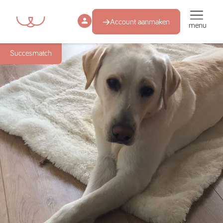
Account aanmaken
menu
Succesmatch