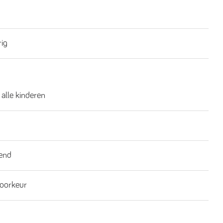
rig
 alle kinderen
end
oorkeur