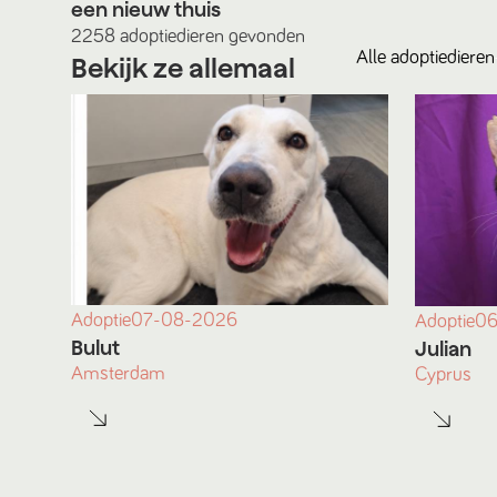
een nieuw thuis
2258
adoptiedieren
gevonden
Alle
adoptiedieren
Bekijk ze allemaal
Adoptie
07-08-2026
Adoptie
06
Bulut
Julian
Amsterdam
Cyprus