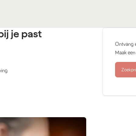
ij je past
Ontvang 
Maak een 
Zoekpr
ving