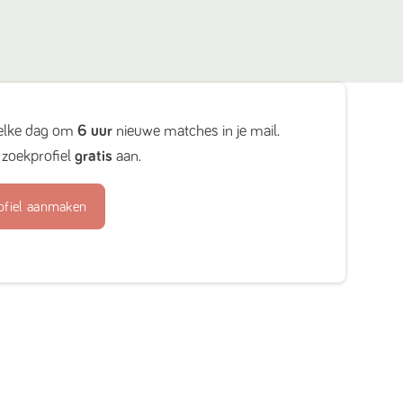
elke dag om
6 uur
nieuwe matches in je mail.
zoekprofiel
gratis
aan.
ofiel aanmaken