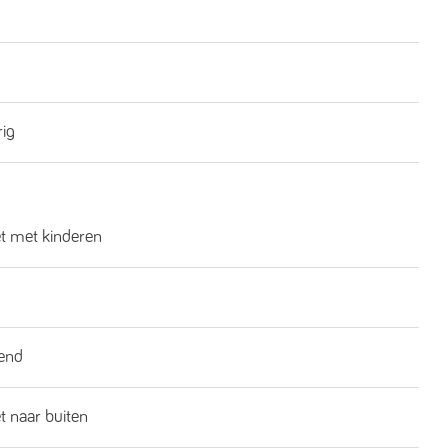
rig
et met kinderen
end
t naar buiten