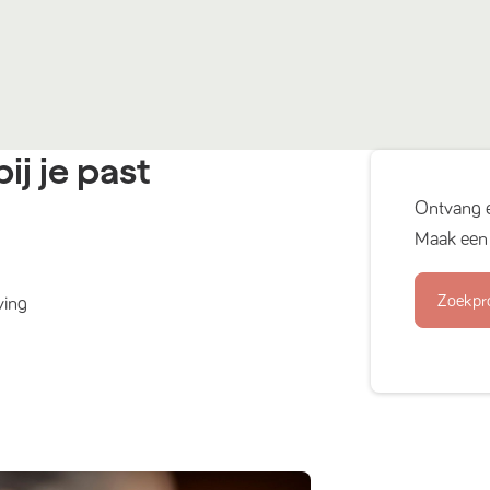
ij je past
Ontvang 
Maak een 
Zoekpr
ving