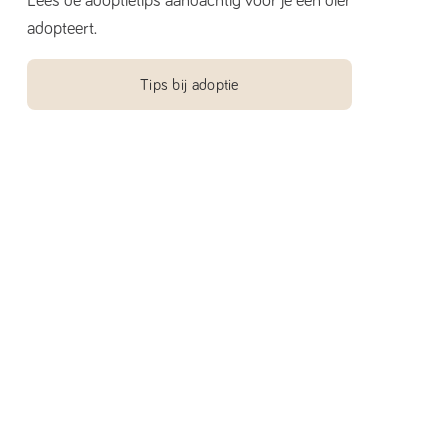
Lees de adoptietips aandachtig voor je een dier
adopteert.
Tips bij adoptie