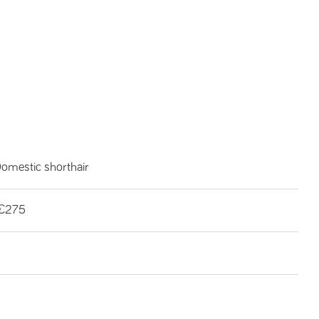
omestic shorthair
€275