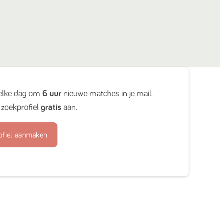
elke dag om
6 uur
nieuwe matches in je mail.
zoekprofiel
gratis
aan.
ofiel aanmaken