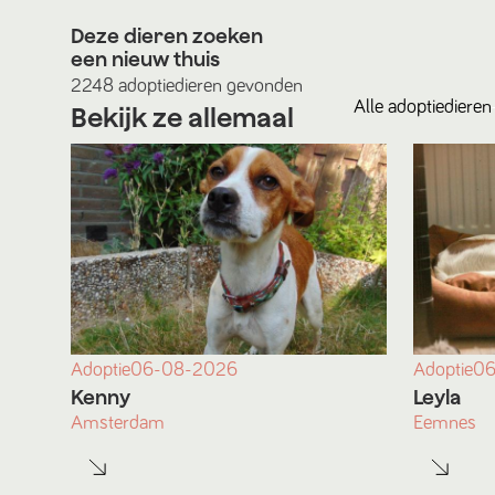
Deze dieren zoeken
een nieuw thuis
2248
adoptiedieren
gevonden
Alle
adoptiedieren
Bekijk ze allemaal
Adoptie
06-08-2026
Adoptie
06
Kenny
Leyla
Amsterdam
Eemnes