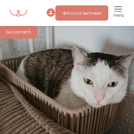
Account aanmaken
menu
Succesmatch