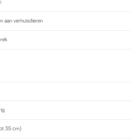
i
n aan verhuisdieren
brek
rig
tot 35 cm)