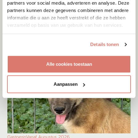
partners voor social media, adverteren en analyse. Deze
Gastgezin
Vanaf
Augustus
2026
partners kunnen deze gegevens combineren met andere
Bodhi
informatie die u aan ze heeft verstrekt of die ze hebben
verzameld op basis van uw gebruik van hun services.
Baarn
Details tonen
Alle cookies toestaan
Aanpassen
Gastgezin
Vanaf
Augustus
2026