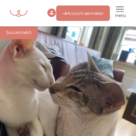
Account aanmaken
menu
Succesmatch