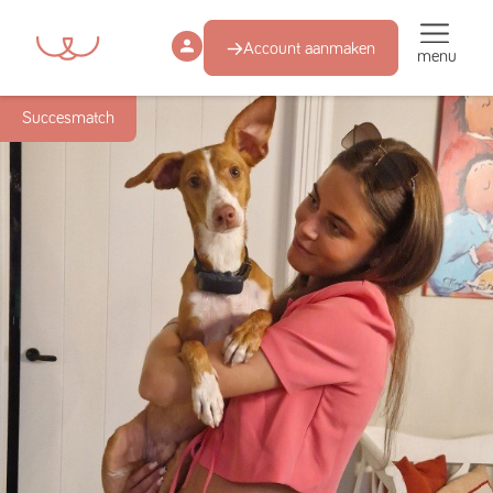
Account aanmaken
menu
Succesmatch