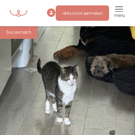
Account aanmaken
menu
Succesmatch