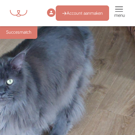
Account aanmaken
menu
Succesmatch