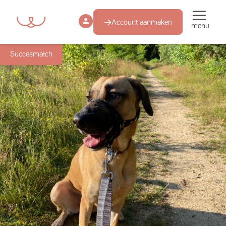
Account aanmaken
menu
Succesmatch